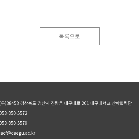
목록으로
(우)38453 경상북도 경산시 진량읍 대구대로 201 대구대학교 산학협력단
053-850-5572
053-850-5579
iacf@daegu.ac.kr