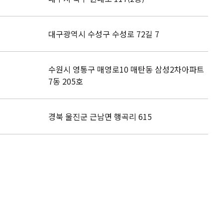
대구광역시 수성구 수성로 72길 7
수원시 영통구 매영로10 매탄동 삼성2차아파트
7동 205호
경북 울진군 근남면 행곡리 615