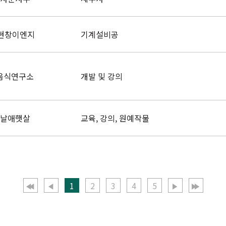
현창이엔지
기계설비공
음식연구소
개발 및 강의
날애햇살
교육, 강의, 원예작물
1
2
3
4
5