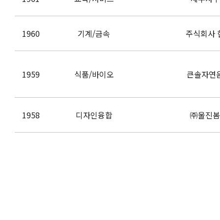
1960
기계/금속
주식회사 
1959
식품/바이오
큰솔자연
1958
디자인융합
㈜울진봄