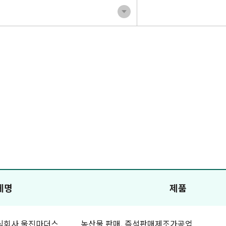
체명
제품
식회사 울진마더스
농산물 판매, 즉석판매제조가공업