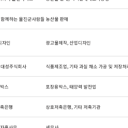
 함께하는 울진군사람들
농산물 판매
디자인
광고물제작, 산업디자인
 대성주식회사
식품제조업, 기타 과실 채소 가공 및 저장
박스
포장용박스, 태양력 발전업
축은행
상호저축은행, 기타 저축기관
자훈사무
세무사