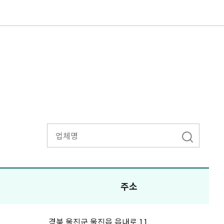
주소
경북 울진군 울진읍 읍내로 11