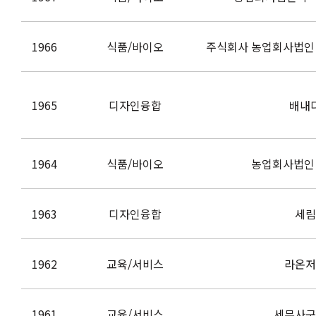
1966
식품/바이오
주식회사 농업회사법인
1965
디자인융합
배내
1964
식품/바이오
농업회사법인
1963
디자인융합
세림
1962
교육/서비스
라온저
1961
교육/서비스
세무사구