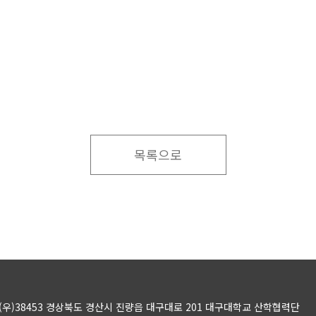
목록으로
(우)38453 경상북도 경산시 진량읍 대구대로 201 대구대학교 산학협력단